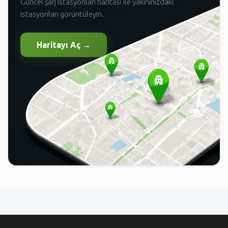
Güncel şarj istasyonları haritası ile yakınınızdaki
istasyonları görüntüleyin.
Haritayı Aç →