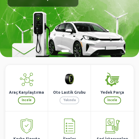
Araç Karşılaştırma
Oto Lastik Grubu
Yedek Parça
İncele
Yakında
İncele
Kasko Sigorta
İlanlar
Şarj İstasyonları