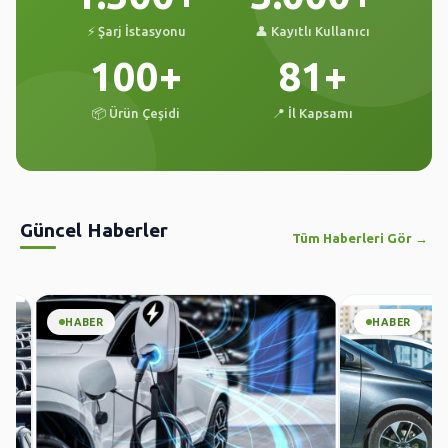
⚡ Şarj İstasyonu
👤 Kayıtlı Kullanıcı
100+
81+
📦 Ürün Çeşidi
📍 İl Kapsamı
Güncel Haberler
Tüm Haberleri Gör →
HABER
HABER