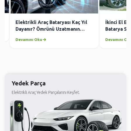
6
Elektrikli Araç Bataryası Kaç Yıl
İkinci El El
Dayanır? Ömrünü Uzatmanın
Batarya Sağ
Yolları
Kontrol Edi
Devamını Oku
Devamını Ok
Yedek Parça
Elektrikli Araç Yedek Parçalarını Keşfet.