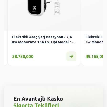
Elektrikli Araç Şarj Istasyonu - 7,4
Elektrikli A
V-
Kw Monofaze 16A Ev Tipi Model 1
Kw Monofaze
Pano Prizli
Kablo Prizli
38.750,00₺
49.165,00₺
En Avantajlı Kasko
Sigorta Teklifleri