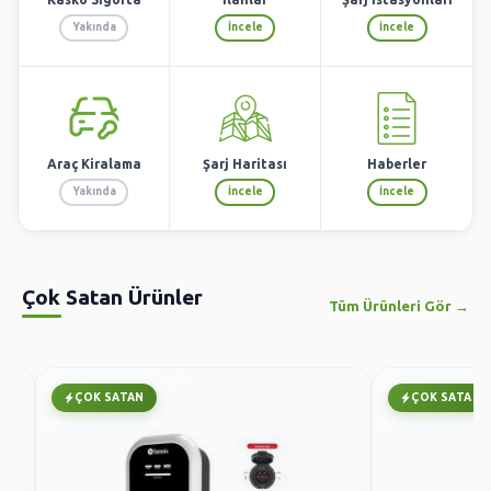
Yakında
İncele
İncele
Araç Kiralama
Şarj Haritası
Haberler
Yakında
İncele
İncele
Çok Satan Ürünler
Tüm Ürünleri Gör →
ÇOK SATAN
ÇOK SATAN