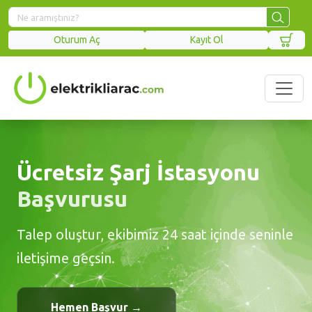
Oturum Aç
Kayıt Ol
nu
Yedek Parça
Çözümleri
Elektrikli aracınızın tüm ihtiyaçları için kalit
e seninle
güvenilir ve uyumlu yedek parça ve aksesu
kolayca keşfedin.
Tüm Ürünleri Keşfet →