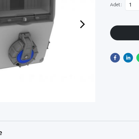
Adet :
Next
e