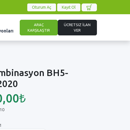
Oturum Aç
Kayıt Ol
ARAÇ
ÜCRETSIZ İLAN
KARŞILAŞTIR
VER
yonları
mbinasyon BH5-
2020
0,00₺
10
1