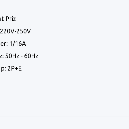
Priz
t: 220V-250V
 1/16A
 50Hz - 60Hz
 2P+E