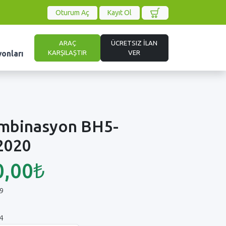
Oturum Aç
Kayıt Ol
ARAÇ
ÜCRETSIZ İLAN
KARŞILAŞTIR
VER
yonları
mbinasyon BH5-
2020
0,00₺
9
4