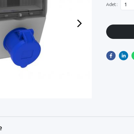
Adet :
Next
e