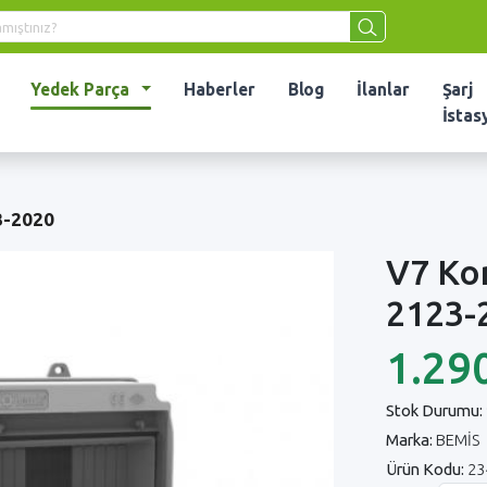
Yedek Parça
Haberler
Blog
İlanlar
Şarj
İstas
3-2020
V7 Ko
2123-
1.29
Stok Durumu:
Marka:
BEMİS
Ürün Kodu:
23