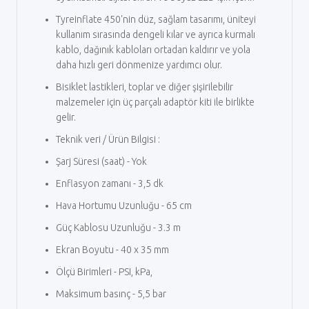
Tyreinflate 450'nin düz, sağlam tasarımı, üniteyi
kullanım sırasında dengeli kılar ve ayrıca kurmalı
kablo, dağınık kabloları ortadan kaldırır ve yola
daha hızlı geri dönmenize yardımcı olur.
Bisiklet lastikleri, toplar ve diğer şişirilebilir
malzemeler için üç parçalı adaptör kiti ile birlikte
gelir.
Teknik veri / Ürün Bilgisi :
Şarj Süresi (saat) - Yok
Enflasyon zamanı - 3,5 dk
Hava Hortumu Uzunluğu - 65 cm
Güç Kablosu Uzunluğu - 3.3 m
Ekran Boyutu - 40 x 35 mm
Ölçü Birimleri - PSI, kPa,
Maksimum basınç - 5,5 bar