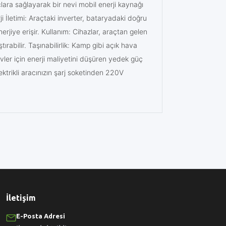
raçlara sağlayarak bir nevi mobil enerji kaynağı
ji İletimi: Araçtaki inverter, bataryadaki doğru
erjiye erişir. Kullanım: Cihazlar, araçtan gelen
tırabilir. Taşınabilirlik: Kamp gibi açık hava
 Evler için enerji maliyetini düşüren yedek güç
ektrikli aracınızın şarj soketinden 220V
İletişim
E-Posta Adresi