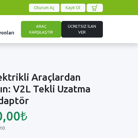
Oturum Aç
Kayıt Ol
ARAÇ
ÜCRETSIZ İLAN
KARŞILAŞTIR
VER
yonları
ktrikli Araçlardan
ın: V2L Tekli Uzatma
Adaptör
0,00₺
10