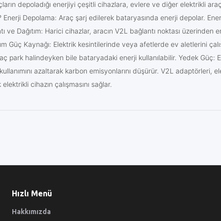
raçların depoladığı enerjiyi çeşitli cihazlara, evlere ve diğer elektrikli a
r? Enerji Depolama: Araç şarj edilerek bataryasında enerji depolar. Ener
tı ve Dağıtım: Harici cihazlar, aracın V2L bağlantı noktası üzerinden en
um Güç Kaynağı: Elektrik kesintilerinde veya afetlerde ev aletlerini çalış
: Araç park halindeyken bile bataryadaki enerji kullanılabilir. Yedek Güç:
 kullanımını azaltarak karbon emisyonlarını düşürür. V2L adaptörleri, el
ektrikli cihazın çalışmasını sağlar.
Hızlı Menü
Hakkımızda