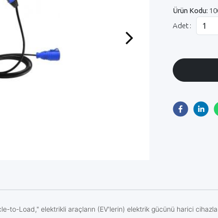
Ürün Kodu:
10
Adet :
Next
-to-Load," elektrikli araçların (EV'lerin) elektrik gücünü harici cihaz