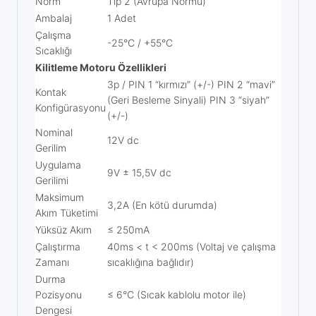
Norm
Tip 2 (Avrupa Normu)
Ambalaj
1 Adet
Çalışma
-25°C / +55°C
Sıcaklığı
Kilitleme Motoru Özellikleri
3p / PIN 1 “kırmızı” (+/-) PIN 2 “mavi”
Kontak
(Geri Besleme Sinyali) PIN 3 “siyah”
Konfigürasyonu
(+/-)
Nominal
12V dc
Gerilim
Uygulama
9V ± 15,5V dc
Gerilimi
Maksimum
3,2A (En kötü durumda)
Akım Tüketimi
Yüksüz Akım
≤ 250mA
Çalıştırma
40ms < t < 200ms (Voltaj ve çalışma
Zamanı
sıcaklığına bağlıdır)
Durma
Pozisyonu
≤ 6°C (Sıcak kablolu motor ile)
Dengesi