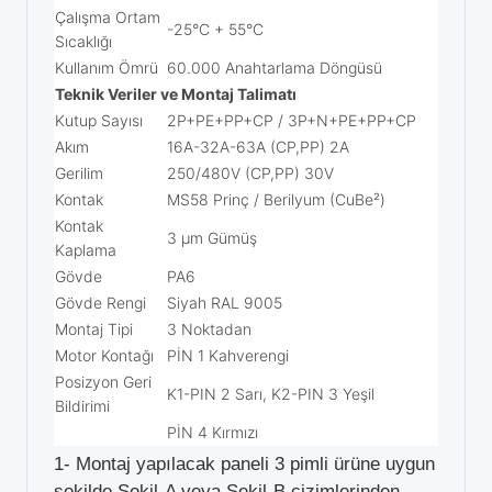
Çalışma Ortam
-25°C + 55°C
Sıcaklığı
Kullanım Ömrü
60.000 Anahtarlama Döngüsü
Teknik Veriler ve Montaj Talimatı
Kutup Sayısı
2P+PE+PP+CP / 3P+N+PE+PP+CP
Akım
16A-32A-63A (CP,PP) 2A
Gerilim
250/480V (CP,PP) 30V
Kontak
MS58 Prinç / Berilyum (CuBe²)
Kontak
3 μm Gümüş
Kaplama
Gövde
PA6
Gövde Rengi
Siyah RAL 9005
Montaj Tipi
3 Noktadan
Motor Kontağı
PİN 1 Kahverengi
Posizyon Geri
K1-PIN 2 Sarı, K2-PIN 3 Yeşil
Bildirimi
PİN 4 Kırmızı
1- Montaj yapılacak paneli 3 pimli ürüne uygun
şekilde Şekil-A veya Şekil-B çizimlerinden