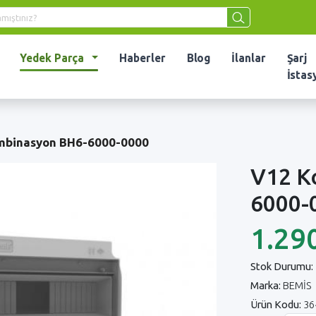
Yedek Parça
Haberler
Blog
İlanlar
Şarj
İstas
mbinasyon BH6-6000-0000
V12 K
6000-
1.29
Stok Durumu:
Marka:
BEMİS
Ürün Kodu:
36