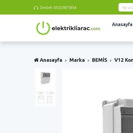
Destek
05323875854
Anasayfa
Anasayfa
Marka
BEMİS
V12 Ko