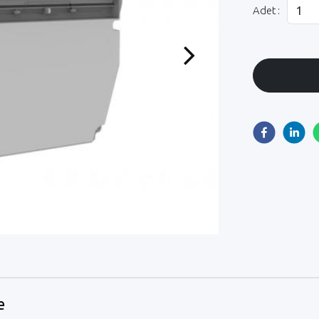
Adet :
Next
e