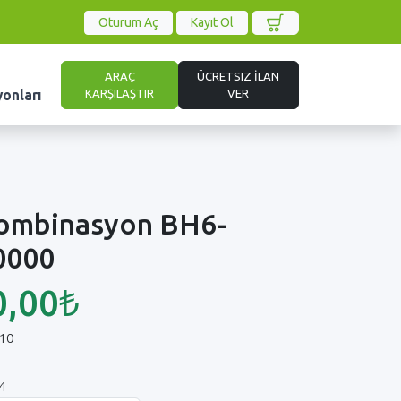
Oturum Aç
Kayıt Ol
ARAÇ
ÜCRETSIZ İLAN
KARŞILAŞTIR
VER
yonları
ombinasyon BH6-
0000
0,00₺
10
4