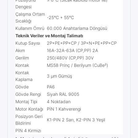
Dengesi
Çalışma Ortam
-25°C + 55°C
Sıcaklığı
Kullanım Ömrü
60.000 Anahtarlama Döngüsü
Teknik Veriler ve Montaj Talimatı
Kutup Sayısı
2P+PE+PP+CP / 3P+N+PE+PP+CP
Akım
16A-32A-63A (CP,PP) 2A
Gerilim
250/480V (CP,PP) 30V
Kontak
MS58 Prinç / Berilyum (CuBe²)
Kontak
3 μm Gümüş
Kaplama
Gövde
PA6
Gövde Rengi
Siyah RAL 9005
Montaj Tipi
4 Noktadan
Motor Kontağı
PİN 1 Kahverengi
Posizyon Geri
K1-PIN 2 Sarı, K2-PIN 3 Yeşil
Bildirimi
PİN 4 Kırmızı